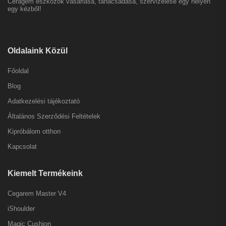
Ceragem eszközök vásárlása, tanácsadása, szervizelése egy helyen
egy kézből!
Oldalaink Közül
Főoldal
Blog
Adatkezelési tájékoztató
Általános Szerződési Feltételek
Kipróbálom otthon
Kapcsolat
Kiemelt Termékeink
Cegarem Master V4
iShoulder
Magic Cushion