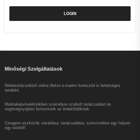
LOGIN
Minőségi Szolgáltatások
Webáruházunkból online illetve e-mailen keresztül is lehetséges
rendelni.
Márkaképviseletünkben személyre szabott tanácsadást és
segítségnyújtást biztosítunk az érdeklődőknek.
Ceragem eszközök vásárlása, tanácsadása, szervizelése egy helyen
egy kézből!