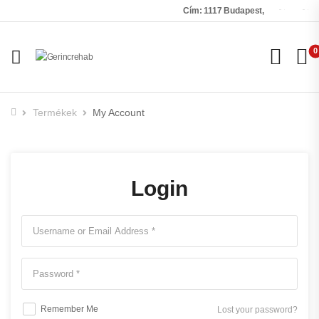
Cím: 1117 Budapest, Nádorliget utca 
USD
ENG
0
Termékek
My Account
Login
Remember Me
Lost your password?