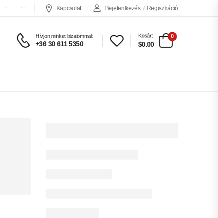
Kapcsolat
Bejelentkezés
/
Regisztráció
USD
ENG
Kosár:
0
Hívjon minket bizalommal:
+36 30 611 5350
$0.00