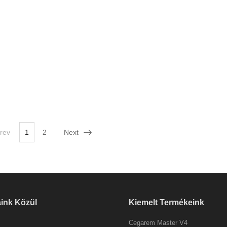
rev
1
2
Next
aink Közül
Kiemelt Termékeink
Cegarem Master V4