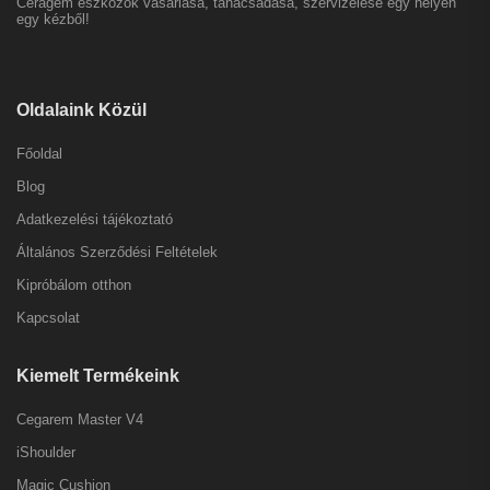
Ceragem eszközök vásárlása, tanácsadása, szervizelése egy helyen
egy kézből!
Oldalaink Közül
Főoldal
Blog
Adatkezelési tájékoztató
Általános Szerződési Feltételek
Kipróbálom otthon
Kapcsolat
Kiemelt Termékeink
Cegarem Master V4
iShoulder
Magic Cushion