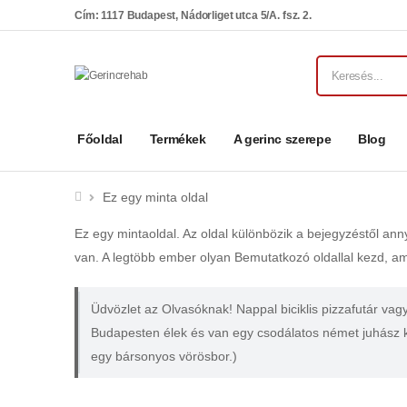
Cím: 1117 Budapest, Nádorliget utca 5/A. fsz. 2.
Főoldal
Termékek
A gerinc szerepe
Blog
Ez egy minta oldal
Ez egy mintaoldal. Az oldal különbözik a bejegyzéstől ann
van. A legtöbb ember olyan Bemutatkozó oldallal kezd, ame
Üdvözlet az Olvasóknak! Nappal biciklis pizzafutár va
Budapesten élek és van egy csodálatos német juhász ku
egy bársonyos vörösbor.)