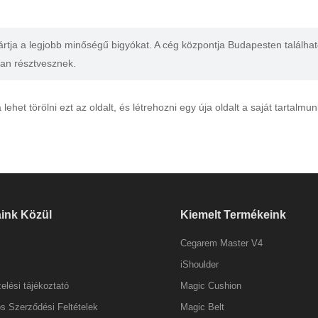
ártja a legjobb minőségű bigyókat. A cég központja Budapesten találhat
an résztvesznek.
lehet törölni ezt az oldalt, és létrehozni egy úja oldalt a saját tartalmu
aink Közül
Kiemelt Termékeink
Cegarem Master V4
iShoulder
elési tájékoztató
Magic Cushion
os Szerződési Feltételek
Magic Belt