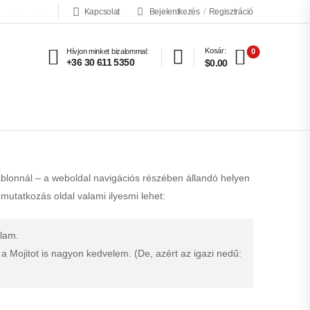
Kapcsolat
Bejelentkezés
/
Regisztráció
USD
ENG
Kosár:
0
Hívjon minket bizalommal:
+36 30 611 5350
$0.00
sablonnál – a weboldal navigációs részében állandó helyen
mutatkozás oldal valami ilyesmi lehet:
alam.
 Mojitot is nagyon kedvelem. (De, azért az igazi nedű: