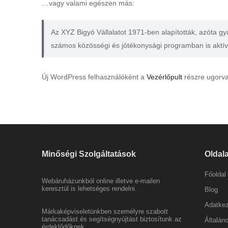
…vagy valami egészen más:
Az XYZ Bigyó Vállalatot 1971-ben alapították, azóta gy
számos közösségi és jótékonysági programban is aktív
Új WordPress felhasználóként a
Vezérlőpult
részre ugorva 
Minőségi Szolgáltatások
Oldal
Főoldal
Webáruházunkból online illetve e-mailen
keresztül is lehetséges rendelni.
Blog
Adatkez
Márkaképviseletünkben személyre szabott
tanácsadást és segítségnyújtást biztosítunk az
Általán
érdeklődőknek.