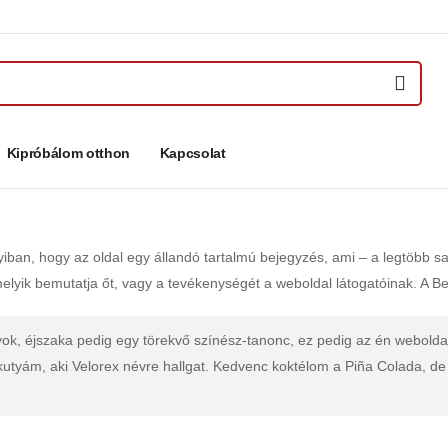
Kipróbálom otthon
Kapcsolat
yiban, hogy az oldal egy állandó tartalmú bejegyzés, ami – a legtöbb 
lyik bemutatja őt, vagy a tevékenységét a weboldal látogatóinak. A Be
gyok, éjszaka pedig egy törekvő színész-tanonc, ez pedig az én webold
tyám, aki Velorex névre hallgat. Kedvenc koktélom a Piña Colada, de a