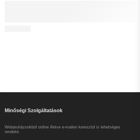
Minőségi Szolgáltatások
Webáruházunkból online illetve e-mailen keresztül is lehetséges
rendelni.